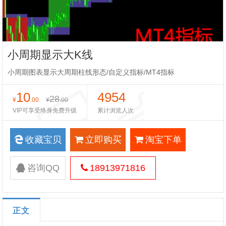
小周期显示大K线
小周期图表显示大周期柱线形态/自定义指标/MT4指标
10
4954
28
¥
.00
¥
.00
VIP可享受终身免费升级
累计浏览人次
收藏宝贝
立即购买
淘宝下单
咨询QQ
18913971816
正文