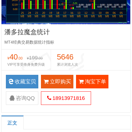
潘多拉魔盒统计
MT4经典交易数据统计指标
40
5646
199
¥
.00
¥
.00
VIP可享受终身免费升级
累计浏览人次
收藏宝贝
立即购买
淘宝下单
咨询QQ
18913971816
正文