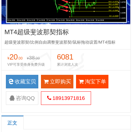
MT4超级斐波那契指标
超级斐波那契/比例自由调整斐波那契/鼠标拖动设置/MT4指标
20
6081
38
¥
.00
¥
.00
VIP可享受终身免费升级
累计浏览人次
收藏宝贝
立即购买
淘宝下单
咨询QQ
18913971816
正文