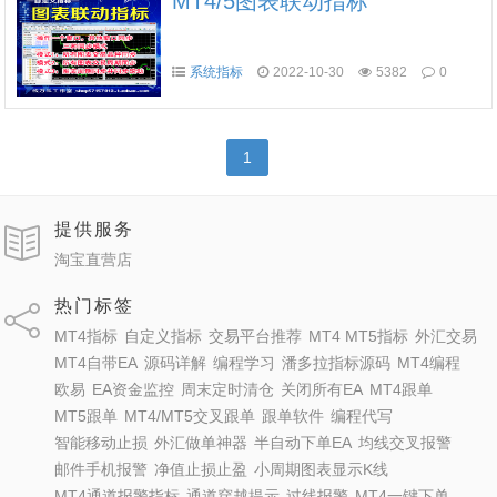
MT4/5图表联动指标
系统指标
2022-10-30
5382
0
1
提供服务
淘宝直营店
热门标签
MT4指标
自定义指标
交易平台推荐
MT4 MT5指标
外汇交易
MT4自带EA
源码详解
编程学习
潘多拉指标源码
MT4编程
欧易
EA资金监控
周末定时清仓
关闭所有EA
MT4跟单
MT5跟单
MT4/MT5交叉跟单
跟单软件
编程代写
智能移动止损
外汇做单神器
半自动下单EA
均线交叉报警
邮件手机报警
净值止损止盈
小周期图表显示K线
MT4通道报警指标
通道穿越提示
过线报警
MT4一键下单